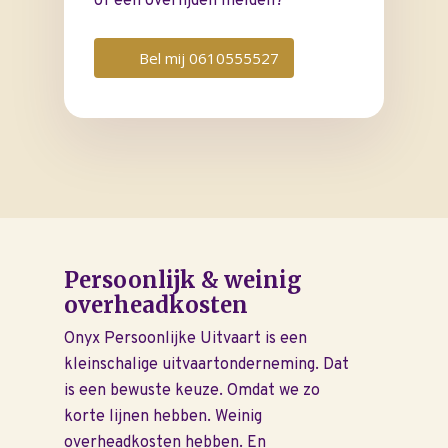
of een overlijden melden?
Wensenboekje
Uitvaart regelen
Bel mij 0610555527
Overlijden melden
Begraven of cremer
Inspiratie
Rondom de uitvaart
Checklist
Onze nazorg
Persoonlijk & weinig
Asbestemming of
overheadkosten
grafmonument
Onyx Persoonlijke Uitvaart is een
Kosten uitvaart
kleinschalige uitvaartonderneming. Dat
Over ons
is een bewuste keuze. Omdat we zo
korte lijnen hebben. Weinig
Locaties
overheadkosten hebben. En