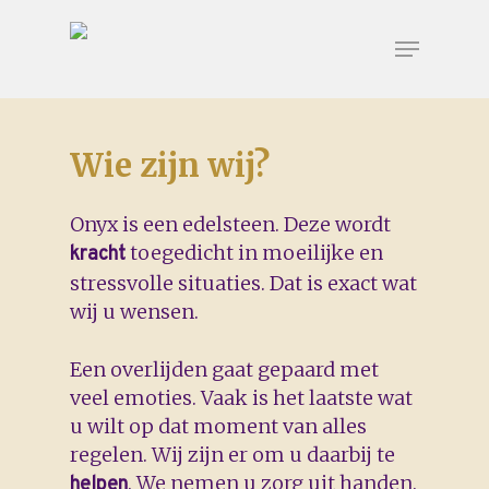
Wie zijn wij?
Voor de
Uitvaart
Rondom
Onyx is een edelsteen. Deze wordt
uitvaart
regelen
de
toegedicht in moeilijke en
kracht
uitvaart
stressvolle situaties. Dat is exact wat
Nu alvast doen
Overlijden
wij u wensen.
melden
Checklist
Voorgesprek
Begraven of
Onze nazorg
Een overlijden gaat gepaard met
Wensenboekje
cremeren
veel emoties. Vaak is het laatste wat
Asbestemming
u wilt op dat moment van alles
Inspiratie
of
regelen. Wij zijn er om u daarbij te
grafmonument
. We nemen u zorg uit handen.
helpen