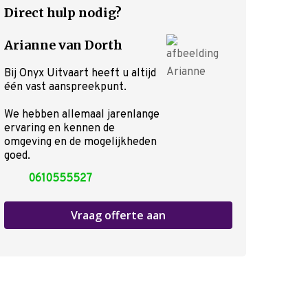
Direct hulp nodig?
Nu alvast doen
Voorgesprek
Arianne van Dorth
Wensenboekje
Uitvaart regelen
Bij Onyx Uitvaart heeft u altijd
één vast aanspreekpunt.
Overlijden melden
Begraven of cremeren
We hebben allemaal jarenlange
Inspiratie
ervaring en kennen de
Rondom de uitvaart
omgeving en de mogelijkheden
goed.
Checklist
Onze nazorg
0610555527
Asbestemming of grafmonumen
Kosten uitvaart
Vraag offerte aan
Over ons
Locaties
Ervaringen van nabestaanden
Nieuws
Contact