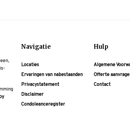
Navigatie
Hulp
veen,
Locaties
Algemene Voorw
is-
Ervaringen van nabestaanden
Offerte aanvrage
Privacystatement
Contact
temming
Disclaimer
oy
Condoleanceregister