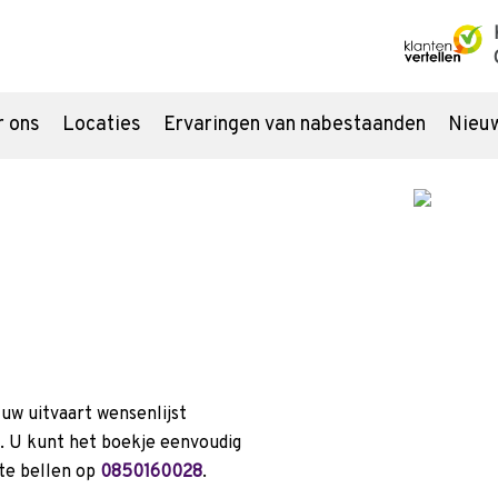
r ons
Locaties
Ervaringen van nabestaanden
Nieu
Uitvaart regelen
Ron
Overlijden melden
Check
Begraven of cremeren
Onze 
Inspiratie
Asbes
uw uitvaart wensenlijst
e. U kunt het boekje eenvoudig
itvaartverzekering
Uitvaartlocatie
Groene uitvaart
 te bellen op
0850160028
.