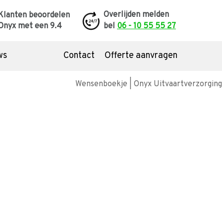
Overlijden melden
Klanten beoordelen
Onyx met een
9.4
bel
06 - 10 55 55 27
ws
Contact
Offerte aanvragen
dom de uitvaart
list
nazorg
temming of grafmonument