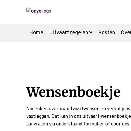
Home
Uitvaart regelen
Kosten
Ove
Voor de uitvaart
Nu alvast doen
Voorgesprek
Wensenboekje
Wensenboekje
Nadenken over uw uitvaartwensen en vervolgens 
vastleggen. Dat kan in ons uitvaart-wensenboekj
Meer weten over:
Uitvaartkosten
U
aanvragen via onderstaand formulier of door ons