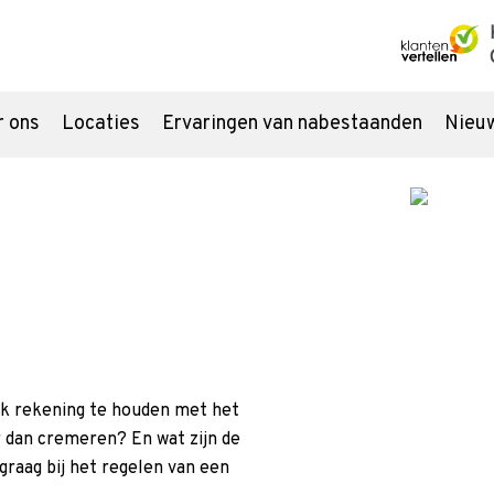
r ons
Locaties
Ervaringen van nabestaanden
Nieu
Uitvaart regelen
Ron
Overlijden melden
Check
Begraven of cremeren
Onze 
Inspiratie
Asbes
ijk rekening te houden met het
r dan cremeren? En wat zijn de
itvaartverzekering
Uitvaartlocatie
Groene uitvaart
raag bij het regelen van een