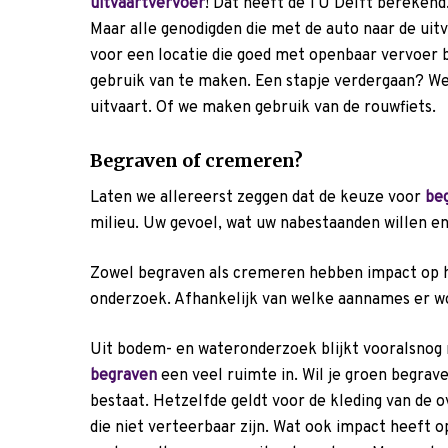
uitvaartvervoer
! Dat heeft de TU Delft berekend.
Maar alle genodigden die met de auto naar de uit
voor een locatie die goed met openbaar vervoer b
gebruik van te maken. Een stapje verdergaan? W
uitvaart. Of we maken gebruik van de rouwfiets.
Begraven of cremeren?
Laten we allereerst zeggen dat de keuze voor
be
milieu. Uw gevoel, wat uw nabestaanden willen en 
Zowel begraven als cremeren hebben impact op he
onderzoek. Afhankelijk van welke aannames er w
Uit bodem- en wateronderzoek blijkt vooralsnog 
begraven
een veel ruimte in. Wil je groen begrave
bestaat. Hetzelfde geldt voor de kleding van de o
die niet verteerbaar zijn. Wat ook impact heeft o