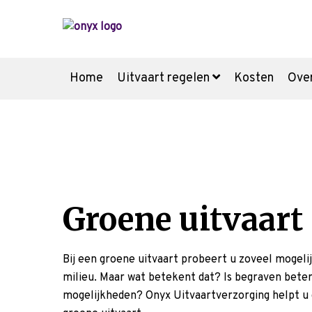
Home
Uitvaart regelen
Kosten
Ove
Voor de uitvaart
Nu alvast doen
Voorgesprek
Groene uitvaart
Wensenboekje
Bij een groene uitvaart probeert u zoveel mogel
milieu. Maar wat betekent dat? Is begraven bete
Meer weten over:
Uitvaartkosten
U
mogelijkheden? Onyx Uitvaartverzorging helpt u g