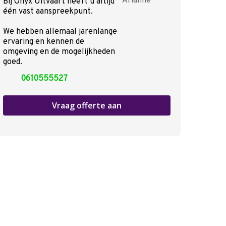
Bij Onyx Uitvaart heeft u altijd
één vast aanspreekpunt.
We hebben allemaal jarenlange
ervaring en kennen de
omgeving en de mogelijkheden
goed.
0610555527
Vraag offerte aan
Voor de uitvaart
Nu alvast doen
Voorgesprek