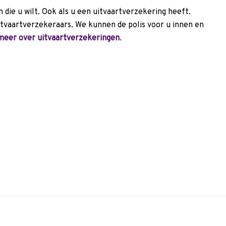
die u wilt. Ook als u een uitvaartverzekering heeft.
tvaartverzekeraars. We kunnen de polis voor u innen en
meer over uitvaartverzekeringen
.
p maat aanvragen
ken we voor u een
onlijke wensen.
7