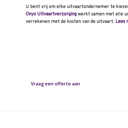
U bent vrij om elke uitvaartondernemer te kiezen 
Onyx Uitvaartverzorging
werkt samen met alle ui
verrekenen met de kosten van de uitvaart.
Lees 
In 2 minuten een offerte o
Heeft u uw uitvaartwensen op een rij? Graag ma
uitvaart offerte op maat, afgestemd op uw perso
Vraag een offerte aan
of bel:
061055552