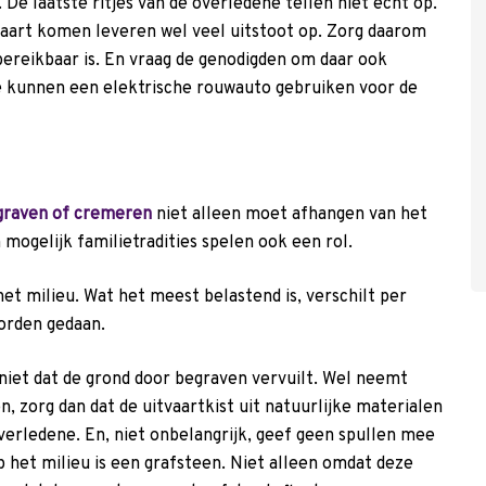
 De laatste ritjes van de overledene tellen niet echt op.
vaart komen leveren wel veel uitstoot op. Zorg daarom
ereikbaar is. En vraag de genodigden om daar ook
e kunnen een elektrische rouwauto gebruiken voor de
graven of cremeren
niet alleen moet afhangen van het
mogelijk familietradities spelen ook een rol.
t milieu. Wat het meest belastend is, verschilt per
orden gedaan.
niet dat de grond door begraven vervuilt. Wel neemt
n, zorg dan dat de uitvaartkist uit natuurlijke materialen
verledene. En, niet onbelangrijk, geef geen spullen mee
p het milieu is een grafsteen. Niet alleen omdat deze