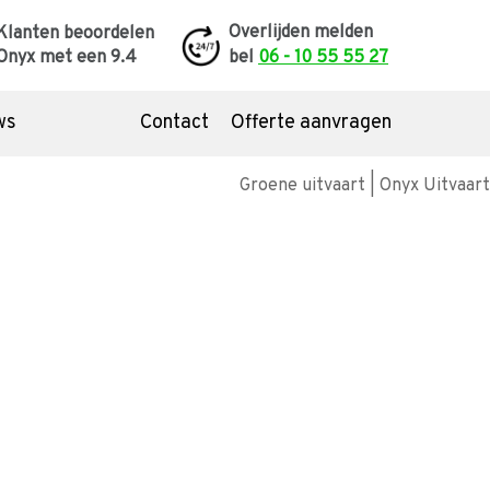
Overlijden melden
Klanten beoordelen
Onyx met een
9.4
bel
06 - 10 55 55 27
ws
Contact
Offerte aanvragen
dom de uitvaart
list
nazorg
temming of grafmonument