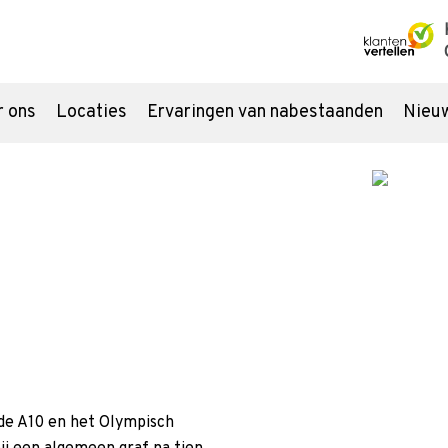
r ons
Locaties
Ervaringen van nabestaanden
Nieu
Uitvaart regelen
Ron
Overlijden melden
Check
Begraven of cremeren
Onze 
Inspiratie
Asbes
itvaartverzekering
Uitvaartlocatie
Groene uitvaart
 de A10 en het Olympisch