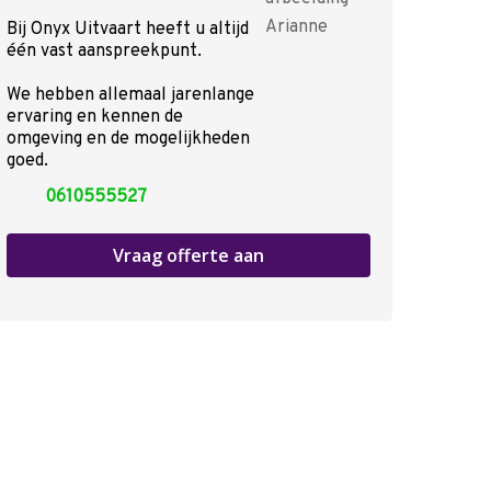
Inspiratie
Bij Onyx Uitvaart heeft u altijd
Rondom de uitvaart
één vast aanspreekpunt.
Checklist
We hebben allemaal jarenlange
Onze nazorg
ervaring en kennen de
Asbestemming of grafmonumen
omgeving en de mogelijkheden
goed.
Kosten uitvaart
Over ons
0610555527
Locaties
Ervaringen van nabestaanden
Vraag offerte aan
Nieuws
Contact
Offerte aanvragen