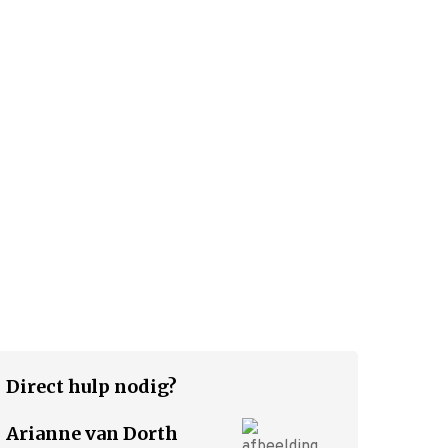
Voor de uitvaart
Nu alvast doen
Voorgesprek
Wensenboekje
Direct hulp nodig?
Uitvaart regelen
Overlijden melden
Arianne van Dorth
Begraven of cremeren