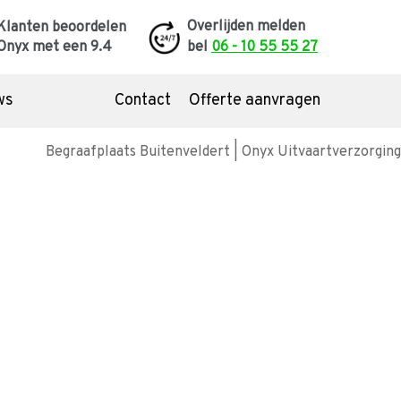
Overlijden melden
Klanten beoordelen
Onyx met een
9.4
bel
06 - 10 55 55 27
ws
Contact
Offerte aanvragen
dom de uitvaart
list
nazorg
temming of grafmonument