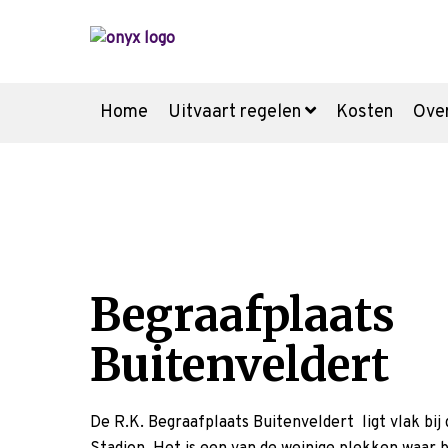
Home
Uitvaart regelen
Kosten
Ove
Voor de uitvaart
Nu alvast doen
Voorgesprek
Begraafplaats
Wensenboekje
Buitenveldert
Meer weten over:
Uitvaartkosten
U
De R.K. Begraafplaats Buitenveldert ligt vlak bij