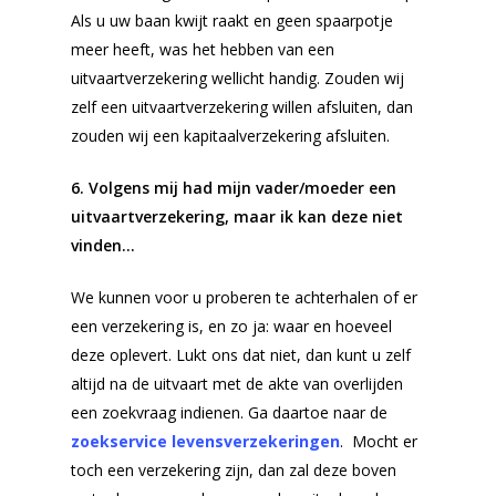
Als u uw baan kwijt raakt en geen spaarpotje
Rondom de uitvaart
meer heeft, was het hebben van een
Checklist
uitvaartverzekering wellicht handig. Zouden wij
zelf een uitvaartverzekering willen afsluiten, dan
Onze nazorg
zouden wij een kapitaalverzekering afsluiten.
Asbestemming of
grafmonument
6. Volgens mij had mijn vader/moeder een
Kosten uitvaart
uitvaartverzekering, maar ik kan deze niet
vinden…
Over ons
Locaties
We kunnen voor u proberen te achterhalen of er
een verzekering is, en zo ja: waar en hoeveel
Ervaringen van
deze oplevert. Lukt ons dat niet, dan kunt u zelf
nabestaanden
altijd na de uitvaart met de akte van overlijden
Nieuws
een zoekvraag indienen. Ga daartoe naar de
zoekservice levensverzekeringen
. Mocht er
Contact
toch een verzekering zijn, dan zal deze boven
Offerte aanvragen