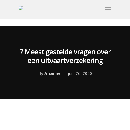
7 Meest gestelde vragen over
Voor de
Uitvaart
Rondom
een uitvaartverzekering
uitvaart
regelen
de
By
Arianne
juni 26, 2020
uitvaart
Nu alvast doen
Overlijden
melden
Checklist
Voorgesprek
Begraven of
Onze nazorg
Wensenboekje
cremeren
Asbestemming
Inspiratie
of