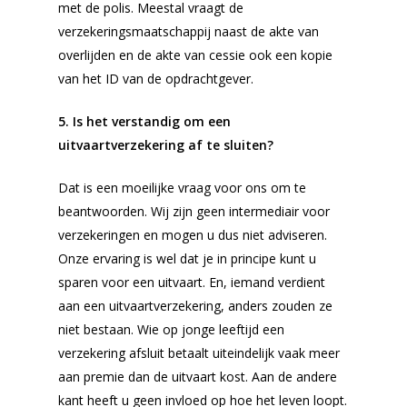
met de polis. Meestal vraagt de
verzekeringsmaatschappij naast de akte van
overlijden en de akte van cessie ook een kopie
van het ID van de opdrachtgever.
5. Is het verstandig om een
uitvaartverzekering af te sluiten?
Voor de uitvaart
Dat is een moeilijke vraag voor ons om te
Nu alvast doen
beantwoorden. Wij zijn geen intermediair voor
Voorgesprek
verzekeringen en mogen u dus niet adviseren.
Onze ervaring is wel dat je in principe kunt u
Wensenboekje
sparen voor een uitvaart. En, iemand verdient
Uitvaart regelen
aan een uitvaartverzekering, anders zouden ze
niet bestaan. Wie op jonge leeftijd een
Overlijden melden
verzekering afsluit betaalt uiteindelijk vaak meer
Begraven of crem
aan premie dan de uitvaart kost. Aan de andere
Inspiratie
kant heeft u geen invloed op hoe het leven loopt.