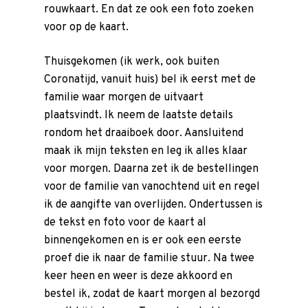
Overlijden melden
rouwkaart. En dat ze ook een foto zoeken
Begraven of cremer
voor op de kaart.
Inspiratie
Thuisgekomen (ik werk, ook buiten
Rondom de uitvaart
Coronatijd, vanuit huis) bel ik eerst met de
familie waar morgen de
uitvaart
Checklist
plaatsvindt. Ik neem de laatste details
Onze nazorg
rondom het draaiboek door. Aansluitend
Asbestemming of
maak ik mijn teksten en leg ik alles klaar
grafmonument
voor morgen. Daarna zet ik de bestellingen
voor de familie van vanochtend uit en regel
Kosten uitvaart
ik de aangifte van overlijden. Ondertussen is
Over ons
de tekst en foto voor de kaart al
binnengekomen en is er ook een eerste
Locaties
proef die ik naar de familie stuur. Na twee
Ervaringen van nabest
keer heen en weer is deze akkoord en
Nieuws
bestel ik, zodat de kaart morgen al bezorgd