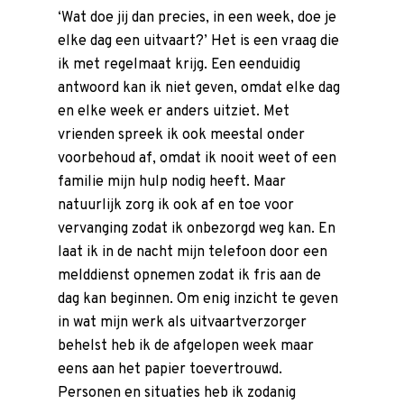
‘Wat doe jij dan precies, in een week, doe je
Meer weten over:
Uitvaartkosten
elke dag een
uitvaart
?’ Het is een vraag die
Uitvaartverzekering
Uitvaartlocatie
Groene
ik met regelmaat krijg. Een eenduidig
uitvaart
antwoord kan ik niet geven, omdat elke dag
en elke week er anders uitziet. Met
vrienden spreek ik ook meestal onder
voorbehoud af, omdat ik nooit weet of een
familie mijn hulp nodig heeft. Maar
natuurlijk zorg ik ook af en toe voor
vervanging zodat ik onbezorgd weg kan. En
laat ik in de nacht mijn telefoon door een
melddienst opnemen zodat ik fris aan de
dag kan beginnen. Om enig inzicht te geven
in wat mijn werk als
uitvaartverzorger
behelst heb ik de afgelopen week maar
eens aan het papier toevertrouwd.
Personen en situaties heb ik zodanig