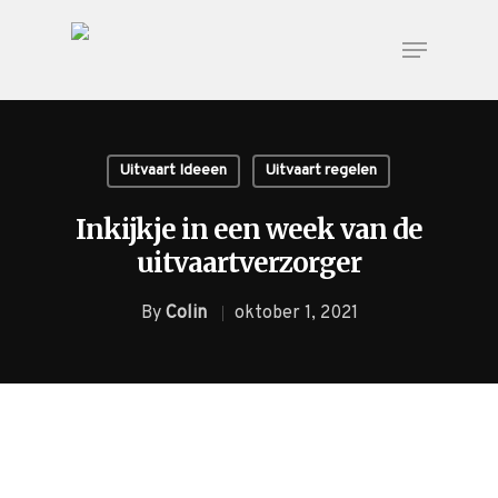
Uitvaart Ideeen
Uitvaart regelen
Voor de
Uitvaart
Rondom
Inkijkje in een week van de
uitvaart
regelen
de uitvaart
uitvaartverzorger
Nu alvast doen
Overlijden
Checklist
By
Colin
oktober 1, 2021
melden
Voorgesprek
Onze nazorg
Begraven of
Wensenboekje
Asbestemming
cremeren
of
Inspiratie
grafmonument